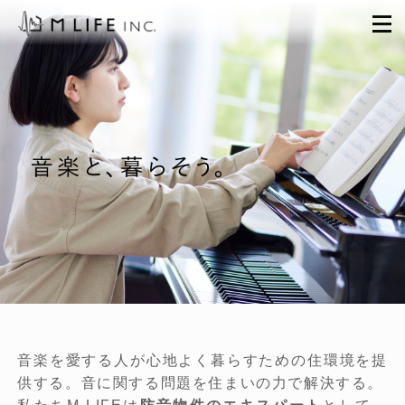
Skip
to
content
音楽を愛する人が心地よく暮らすための住環境を提
供する。音に関する問題を住まいの力で解決する。