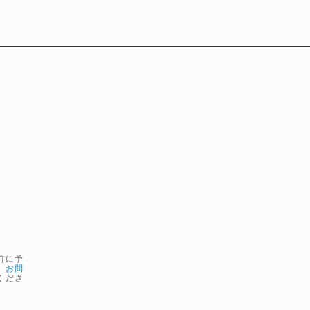
前に予
、
お問
くださ